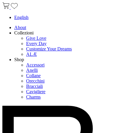
English
About
Collezioni
Give Love
Every Day
Customize Your Dreams
ALÆ
Shop
Accessori
Anelli
Collane
Orecchini
Bracciali
Cavigliere
Charms