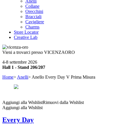
Anelli
Collane
Orecchini
Bracciali
Cavigliere
Charms
Store Locator
Creative Lab
Vieni a trovarci presso
VICENZAORO
4-8 settembre 2026
Hall 1 - Stand 206/207
Home
>
Anelli
> Anello Every Day V Prima Misura
Aggiungi alla Wishlist
Rimuovi dalla Wishlist
Aggiungi alla Wishlist
Every Day