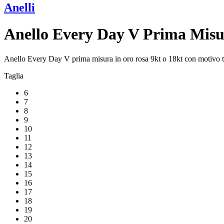
Anelli
Anello Every Day V Prima Mis
Anello Every Day V prima misura in oro rosa 9kt o 18kt con motivo 
Taglia
6
7
8
9
10
11
12
13
14
15
16
17
18
19
20