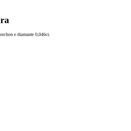
ura
torchon e diamante 0,046ct.